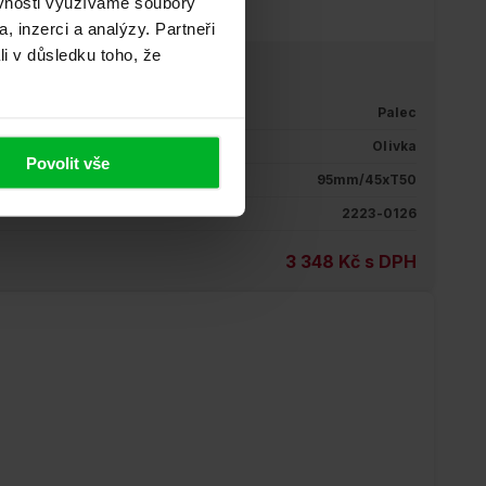
ěvnosti využíváme soubory
, inzerci a analýzy. Partneři
li v důsledku toho, že
Palec
Olivka
Povolit vše
95mm/45xT50
2223-0126
3 348 Kč s DPH