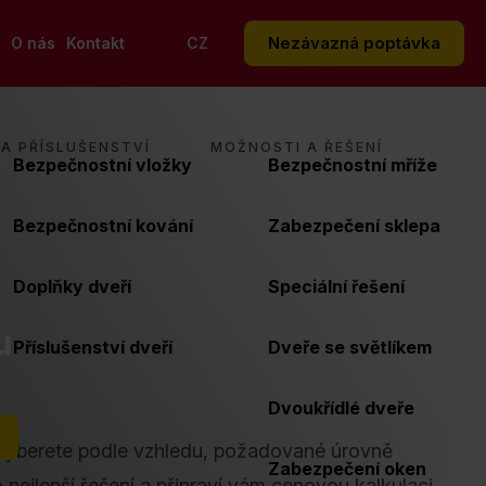
Nezávazná poptávka
O nás
Kontakt
CZ
A PŘÍSLUŠENSTVÍ
MOŽNOSTI A ŘEŠENÍ
Bezpečnostní vložky
Bezpečnostní mříže
Bezpečnostní kování
Zabezpečení sklepa
Doplňky dveří
Speciální řešení
u
Příslušenství dveří
Dveře se světlíkem
Dvoukřídlé dveře
i vyberete podle vzhledu, požadované úrovně
Zabezpečení oken
nejlepší řešení a připraví vám cenovou kalkulaci