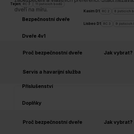
Tejen
RC 3
11 jistících bodů
dveří na míru.
Kasim D1
RC 2
8 jistících 
Bezpečnostní dveře
Lisbeo D1
RC 3
9 jistících
Dveře 4v1
Provedení
Bezpečnostní třída
Pov
Zabezpečení sklepa
Proč bezpečnostní dveře
Jak vybrat?
Design dveří
Servis a havarijní služba
Příslušenství
Doplňky
Proč bezpečnostní dveře
Jak vybrat?