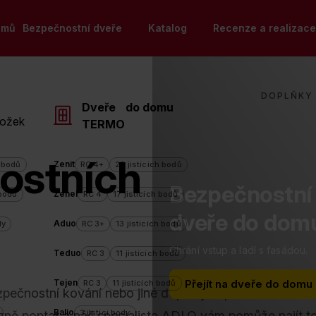
omů
Bezpečnostní dveře
Katalog
Recenze a realizace
DOPLŇKY 
Dveře do domu
ložek
TERMO
ostních
Zenit
h bodů
RC 4+
23 jistících bodů
Bezpečnostní
Zenel
 bodů
RC 4
17 jistících bodů
dveře do dom
Aduo
dy
RC 3+
13 jistících bodů
Chrání vstup a ladí s fasádou.
Teduo
RC 3
11 jistících bodů
Tejen
Přejít na dveře do domu
RC 3
11 jistících bodů
ečnostní kování nebo jiné doplňky či příslušenství s
Balio
3 jistící body
zně poptat a náš specialista ADLO vám pomůže najít to 