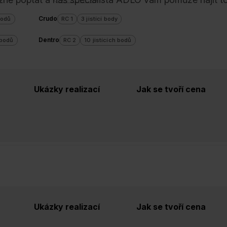
Crudo
bodů
RC 1
3 jistící body
Dentro
 bodů
RC 2
10 jistících bodů
rchová úprava
Cena od
Cena do
Ukázky realizací
Jak se tvoří cena
Ukázky realizací
Jak se tvoří cena