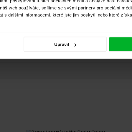
klam, poskytování funkcí sociálních médií a analýze naší návšt
 náš web používáte, sdílíme se svými partnery pro sociální média
 s dalšími informacemi, které jste jim poskytli nebo které získa
Upravit