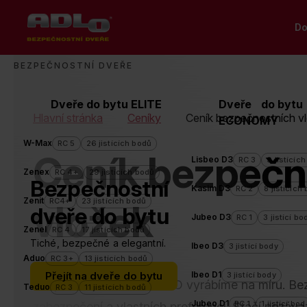
D
BEZPEČNOSTNÍ DVEŘE
Dveře do bytu ELITE
Dveře do bytu
Drobečková
Hlavní stránka
Ceníky
Ceník bezpečnostních v
ECONOMY
W-Max
RC 5
26 jistících bodů
Ceník bezpečn
navigace
Lisbeo D3
RC 3
9 jistícíc
Zenex
RC 4+
29 jistících bodů
Bezpečnostní
Kasim D3
RC 2
8 jistících
Zenit
RC4+
23 jistících bodů
vložek
dveře do bytu
Jubeo D3
RC 1
3 jistící bo
Zenel
RC 4
17 jistících bodů
Tiché, bezpečné a elegantní.
Ibeo D3
3 jistící body
Aduo
RC 3+
13 jistících bodů
Přejít na dveře do bytu
Ibeo D1
3 jistící body
Bezpečnostní dveře ADLO vyrábíme na míru. Bezp
Teduo
RC 3
11 jistících bodů
Jubeo D1
RC 1
1 jistící bod
zabezpečení a vlastních preferencí. Stačí nezáva