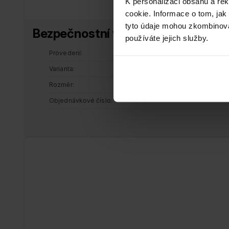
K personalizaci obsahu a re
cookie. Informace o tom, jak
tyto údaje mohou zkombinovat
Bezpečnostní vložka Resist RF7
používáte jejich služby.
Provedení
Varianta
Rozměr
Objednávkové číslo