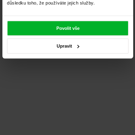
důsledku toho, že používáte jejich služby.
Eva Pfauserová
Plzeň
Povolit vše
Doporučuji. Vše proběhlo, jak bylo smluveno.
Montáž proběhla rychle a čistě. Dveře fungují na
Upravit
jedničku!
Dočíst na Google
Pavel Štrach
Praha
Skvělá zkušenost. Profesionálny prístup,
dodržanie dohodnutých termínov a výborná
kvalita dverí. Montáž prebehla rýchlo. Ak
hľadáte spoľahlivé zabezpečenie...
Dočíst na Google