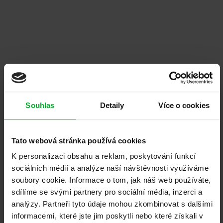
Firmu ADLO mohu jen doporučit. Jednání
skvělé, vše na čem jsme se s panem Adamem
domluvili platilo a bylo splněno. Instalace
proběhla bez problému a nad...
Dočíst na Google
Souhlas
Detaily
Více o cookies
Eduard Suchánek
Brno
Tato webová stránka používá cookies
K personalizaci obsahu a reklam, poskytování funkcí
Jsem velmi spokojená s pobočkou ADLO
sociálních médií a analýze naší návštěvnosti využíváme
Plzeň- Od péče kterou dostane zákazník na
soubory cookie. Informace o tom, jak náš web používáte,
vzorkové prodejně při výběru dveří (dostanete
sdílíme se svými partnery pro sociální média, inzerci a
katalog s popisem všech...
analýzy. Partneři tyto údaje mohou zkombinovat s dalšími
Dočíst na Google
informacemi, které jste jim poskytli nebo které získali v