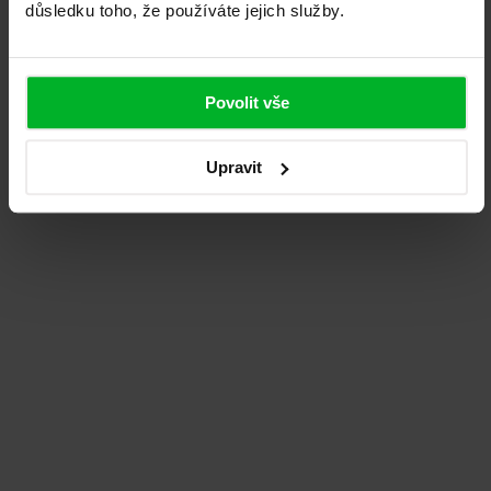
důsledku toho, že používáte jejich služby.
Eva Pfauserová
Plzeň
Povolit vše
Doporučuji. Vše proběhlo, jak bylo smluveno.
Montáž proběhla rychle a čistě. Dveře fungují na
Upravit
jedničku!
Dočíst na Google
Pavel Štrach
Praha
Skvělá zkušenost. Profesionálny prístup,
dodržanie dohodnutých termínov a výborná
kvalita dverí. Montáž prebehla rýchlo. Ak
hľadáte spoľahlivé zabezpečenie...
Dočíst na Google