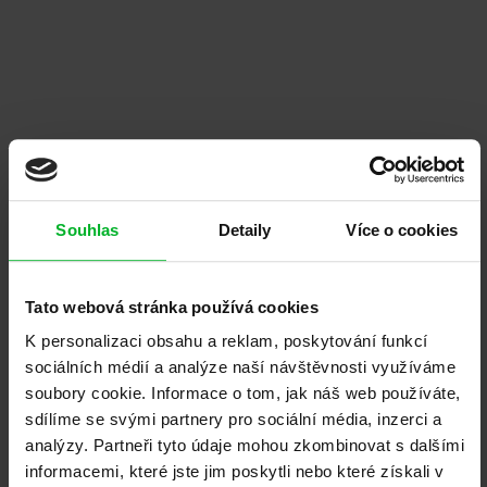
Firmu ADLO mohu jen doporučit. Jednání
skvělé, vše na čem jsme se s panem Adamem
domluvili platilo a bylo splněno. Instalace
proběhla bez problému a nad...
Dočíst na Google
Souhlas
Detaily
Více o cookies
Eduard Suchánek
Brno
Tato webová stránka používá cookies
K personalizaci obsahu a reklam, poskytování funkcí
Jsem velmi spokojená s pobočkou ADLO
sociálních médií a analýze naší návštěvnosti využíváme
Plzeň- Od péče kterou dostane zákazník na
soubory cookie. Informace o tom, jak náš web používáte,
vzorkové prodejně při výběru dveří (dostanete
sdílíme se svými partnery pro sociální média, inzerci a
katalog s popisem všech...
analýzy. Partneři tyto údaje mohou zkombinovat s dalšími
Dočíst na Google
informacemi, které jste jim poskytli nebo které získali v