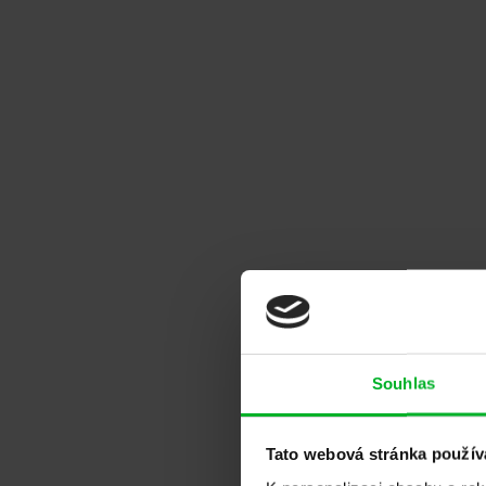
Ráda bychom touto cestou vyjádřila moje upřímné
Od...
Dočíst na Google
Inna Lloyd
Hradec Králové
Velká nabídka bezpečnostních dveří, zámků, kování
Dočíst na Google
Noe Švanda
Olomouc
Souhlas
S bezpečnostními dveřmi i vybranou firmou ADLO j
Dočíst na Google
Tato webová stránka použív