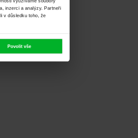
ěvnosti využíváme soubory
, inzerci a analýzy. Partneři
li v důsledku toho, že
ny, přes návrh objednávky, zaměření, výrobu...
Povolit vše
o s tímto kvalitním produktem jen mohu...