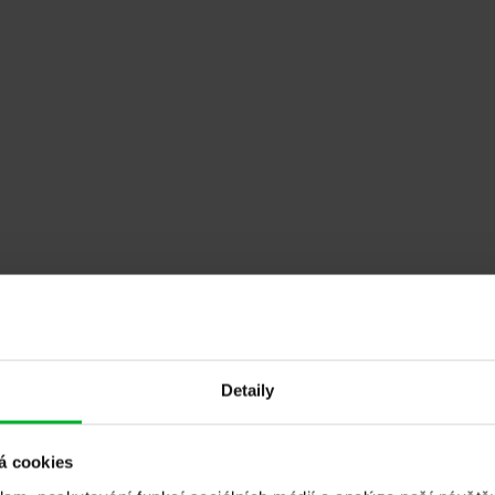
 poděkování za skvělou práci, kterou firma ADLO - bezpečnost
 a jiných doplňků. Vyrábějí dveře na míru včetně zárubní, tak 
Detaily
sme velice spokojeni. Přesvědčila nás prezentace v prodejně,
á cookies