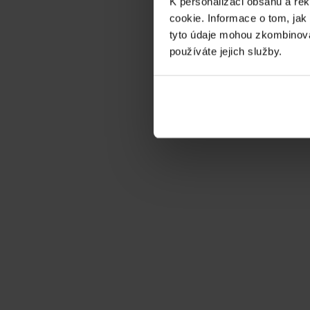
K personalizaci obsahu a re
Alena Korabecna
Ostrava
cookie. Informace o tom, jak
tyto údaje mohou zkombinovat
používáte jejich služby.
Na základě předchozí skvělé zkušenosti doporučuji
Dočíst na Google
Michal Malaník
Brno
Precizní a velmi profesionální práce, perfektní k
Dočíst na Google
Jaroslav Dolák
Plzeň