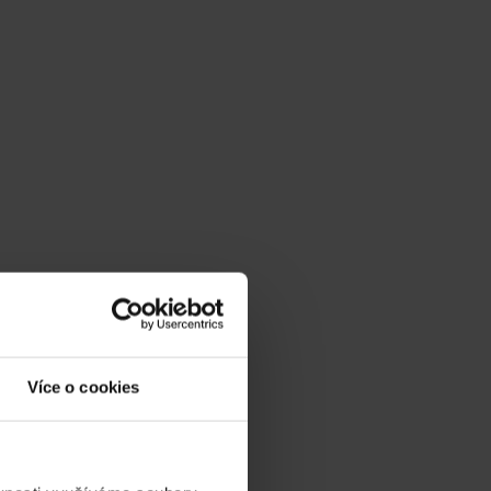
ní dveře odvedla při realizace mého projektu.
jsme si mohli zvolit kombinovaný design. Po...
Více o cookies
 kde jsme si nakonec vybrali dveře vhodnější...