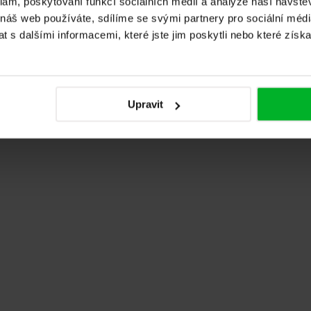
klam, poskytování funkcí sociálních médií a analýze naší návšt
 náš web používáte, sdílíme se svými partnery pro sociální média
 s dalšími informacemi, které jste jim poskytli nebo které získa
! Vše probíhalo velmi hladce a příjemně - od prohlídky prodej
Upravit
omunikace se zákazníkem, vše vysvětlí a poradí. Společnost Adl