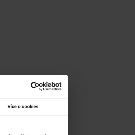
ní dveře odvedla při realizace mého projektu.
jsme si mohli zvolit kombinovaný design. Po...
Více o cookies
 kde jsme si nakonec vybrali dveře vhodnější...