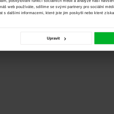
klam, poskytování funkcí sociálních médií a analýze naší návšt
 náš web používáte, sdílíme se svými partnery pro sociální média
 s dalšími informacemi, které jste jim poskytli nebo které získa
! Vše probíhalo velmi hladce a příjemně - od prohlídky prodej
Upravit
omunikace se zákazníkem, vše vysvětlí a poradí. Společnost Adl