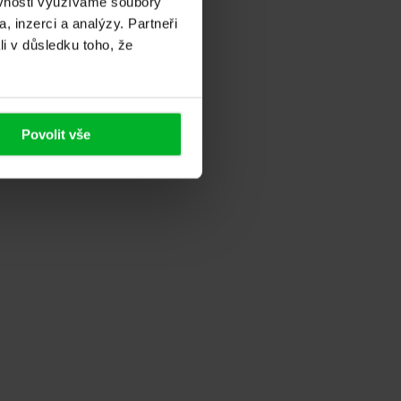
ěvnosti využíváme soubory
, inzerci a analýzy. Partneři
li v důsledku toho, že
ny, přes návrh objednávky, zaměření, výrobu...
Povolit vše
o s tímto kvalitním produktem jen mohu...