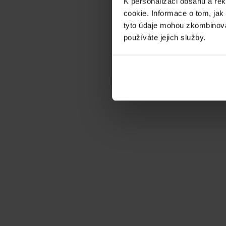
K personalizaci obsahu a re
Alena Korabecna
Ostrava
cookie. Informace o tom, jak
tyto údaje mohou zkombinovat
používáte jejich služby.
Na základě předchozí skvělé zkušenosti doporučuji
Dočíst na Google
Michal Malaník
Brno
Precizní a velmi profesionální práce, perfektní k
Dočíst na Google
Jaroslav Dolák
Plzeň