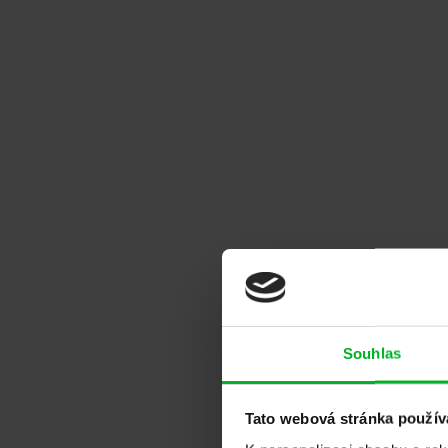
Ráda bychom touto cestou vyjádřila moje upřímné
Od...
Dočíst na Google
Inna Lloyd
Hradec Králové
Velká nabídka bezpečnostních dveří, zámků, kování
Dočíst na Google
Noe Švanda
Olomouc
Souhlas
S bezpečnostními dveřmi i vybranou firmou ADLO j
Dočíst na Google
Tato webová stránka použív