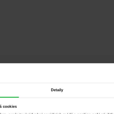
 poděkování za skvělou práci, kterou firma ADLO - bezpečnost
 a jiných doplňků. Vyrábějí dveře na míru včetně zárubní, tak 
Detaily
sme velice spokojeni. Přesvědčila nás prezentace v prodejně,
á cookies