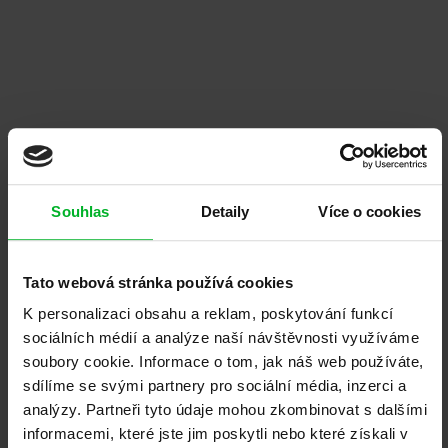
Firmu ADLO mohu jen doporučit. Jednání
skvělé, vše na čem jsme se s panem Adamem
domluvili platilo a bylo splněno. Instalace
proběhla bez problému a nad...
Dočíst na Google
Souhlas
Detaily
Více o cookies
Eduard Suchánek
Brno
Tato webová stránka používá cookies
K personalizaci obsahu a reklam, poskytování funkcí
Jsem velmi spokojená s pobočkou ADLO
sociálních médií a analýze naší návštěvnosti využíváme
Plzeň- Od péče kterou dostane zákazník na
soubory cookie. Informace o tom, jak náš web používáte,
vzorkové prodejně při výběru dveří (dostanete
sdílíme se svými partnery pro sociální média, inzerci a
katalog s popisem všech...
analýzy. Partneři tyto údaje mohou zkombinovat s dalšími
Dočíst na Google
informacemi, které jste jim poskytli nebo které získali v