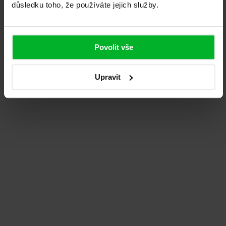
důsledku toho, že používáte jejich služby.
Eva Pfauserová
Plzeň
Povolit vše
Doporučuji. Vše proběhlo, jak bylo smluveno.
Montáž proběhla rychle a čistě. Dveře fungují na
Upravit
jedničku!
Dočíst na Google
Pavel Štrach
Praha
Skvělá zkušenost. Profesionálny prístup,
dodržanie dohodnutých termínov a výborná
kvalita dverí. Montáž prebehla rýchlo. Ak
hľadáte spoľahlivé zabezpečenie...
Dočíst na Google